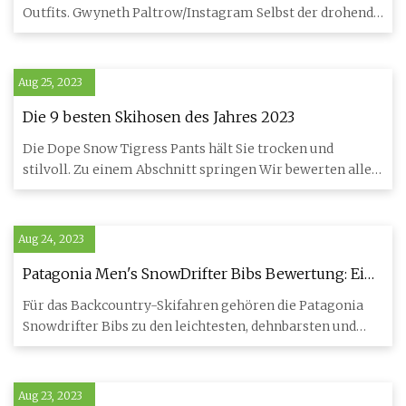
Instagram
Outfits. Gwyneth Paltrow/Instagram Selbst der drohende
Regen konn
Aug 25, 2023
Die 9 besten Skihosen des Jahres 2023
Die Dope Snow Tigress Pants hält Sie trocken und
stilvoll. Zu einem Abschnitt springen Wir bewerten alle
empfohlenen P
Aug 24, 2023
Patagonia Men's SnowDrifter Bibs Bewertung: Ein
Super
Für das Backcountry-Skifahren gehören die Patagonia
Snowdrifter Bibs zu den leichtesten, dehnbarsten und
bequemsten Sof
Aug 23, 2023