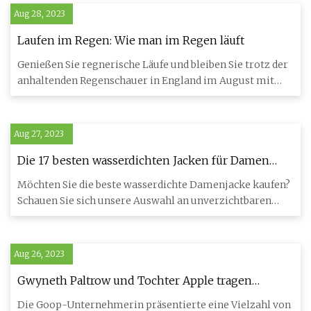
Aug 28, 2023
Laufen im Regen: Wie man im Regen läuft
Genießen Sie regnerische Läufe und bleiben Sie trotz der
anhaltenden Regenschauer in England im August mit
Cory Wharton-
Aug 27, 2023
Die 17 besten wasserdichten Jacken für Damen
2023 in Großbritannien; einschließlich
Möchten Sie die beste wasserdichte Damenjacke kaufen?
winddichter und Wandermäntel
Schauen Sie sich unsere Auswahl an unverzichtbaren
Styles an, di
Aug 26, 2023
Gwyneth Paltrow und Tochter Apple tragen
passende Regenstiefel auf süßem OOTD-
Die Goop-Unternehmerin präsentierte eine Vielzahl von