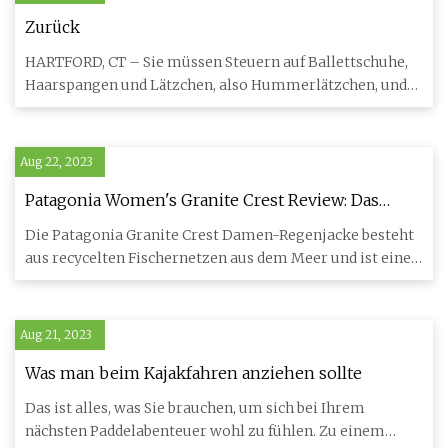
Zurück
HARTFORD, CT – Sie müssen Steuern auf Ballettschuhe,
Haarspangen und Lätzchen, also Hummerlätzchen, und
die meisten Spo
Aug 22, 2023
Patagonia Women's Granite Crest Review: Das
Multitool unter den Regenjacken aus
Die Patagonia Granite Crest Damen-Regenjacke besteht
Netzstrümpfen
aus recycelten Fischernetzen aus dem Meer und ist eine
voll ausges
Aug 21, 2023
Was man beim Kajakfahren anziehen sollte
Das ist alles, was Sie brauchen, um sich bei Ihrem
nächsten Paddelabenteuer wohl zu fühlen. Zu einem