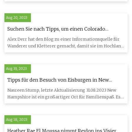
Abschnitt springe
Aug 20, 2023
Suchen Sie nach Tipps, um einen Colorado
Fourteener in Angriff zu nehmen? Schauen Sie
Alex Derr hat den Blog zu einer Informationsquelle für
sich diesen Blog an.
Wanderer und Kletterer gemacht, damit sie im Hochland
sicherer u
Aug 19, 2023
Tipps für den Besuch von Eisburgen in New
Hampshire in diesem Winter
Nasreen Stump, letzte Aktualisierung 31.08.2023 New
Hampshire ist ein großartiger Ort für Familienspaß. Es
gibt nicht
Aug 18, 2023
Heather Rae El Moussa nimmt Revlon ins Visier,