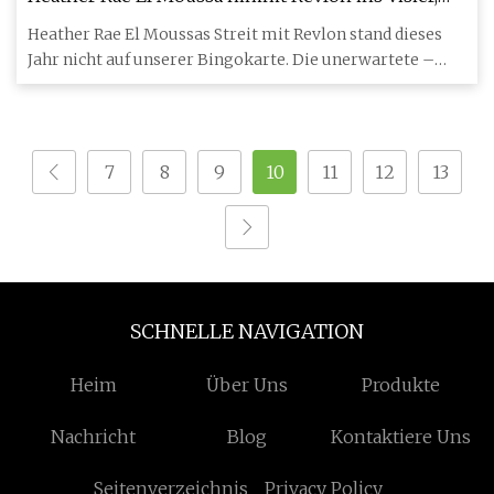
die Beauty-Marke klatscht zurück
Heather Rae El Moussas Streit mit Revlon stand dieses
Jahr nicht auf unserer Bingokarte. Die unerwartete –
aber unbesc
7
8
9
10
11
12
13
SCHNELLE NAVIGATION
Heim
Über Uns
Produkte
Nachricht
Blog
Kontaktiere Uns
Seitenverzeichnis
Privacy Policy