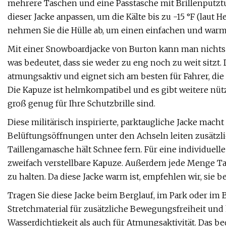
mehrere Taschen und eine Passtasche mit Brillenputz
dieser Jacke anpassen, um die Kälte bis zu -15 °F (laut H
nehmen Sie die Hülle ab, um einen einfachen und warm
Mit einer Snowboardjacke von Burton kann man nichts 
was bedeutet, dass sie weder zu eng noch zu weit sitzt.
atmungsaktiv und eignet sich am besten für Fahrer, di
Die Kapuze ist helmkompatibel und es gibt weitere nüt
groß genug für Ihre Schutzbrille sind.
Diese militärisch inspirierte, parktaugliche Jacke macht
Belüftungsöffnungen unter den Achseln leiten zusätz
Taillengamasche hält Schnee fern. Für eine individuel
zweifach verstellbare Kapuze. Außerdem jede Menge T
zu halten. Da diese Jacke warm ist, empfehlen wir, sie
Tragen Sie diese Jacke beim Berglauf, im Park oder im 
Stretchmaterial für zusätzliche Bewegungsfreiheit un
Wasserdichtigkeit als auch für Atmungsaktivität. Das 