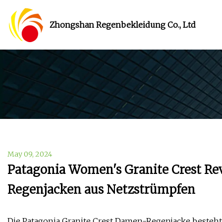
Zhongshan Regenbekleidung Co., Ltd
May 09, 2024
Patagonia Women's Granite Crest Rev
Regenjacken aus Netzstrümpfen
Die Patagonia Granite Crest Damen-Regenjacke besteht 