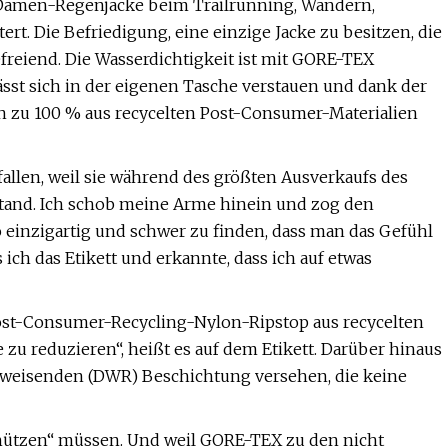
t Damen-Regenjacke beim Trailrunning, Wandern,
t. Die Befriedigung, eine einzige Jacke zu besitzen, die
freiend. Die Wasserdichtigkeit ist mit GORE-TEX
lässt sich in der eigenen Tasche verstauen und dank der
n zu 100 % aus recycelten Post-Consumer-Materialien
fallen, weil sie während des größten Ausverkaufs des
stand. Ich schob meine Arme hinein und zog den
 einzigartig und schwer zu finden, dass man das Gefühl
 ich das Etikett und erkannte, dass ich auf etwas
ost-Consumer-Recycling-Nylon-Ripstop aus recycelten
zu reduzieren“, heißt es auf dem Etikett. Darüber hinaus
abweisenden (DWR) Beschichtung versehen, die keine
chützen“ müssen. Und weil GORE-TEX zu den nicht