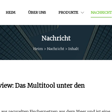
HEIM
ÜBER UNS
PRODUKTE
NACHRICHT
Nachricht
Heim
>
Nachricht
>
Inhalt
iew: Das Multitool unter den
aus recycelten Fischernetzen aus dem Meer und ist eine