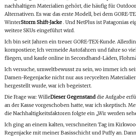
nachhaltigen Materialien gehört, die häufig für Outdo
Alternativen. Es war das erste Modell, bei dem GORE-
Winter
Storm Shift-Jacke
. Und NetPlus ist Patagonias ei
weitere SKUs eingeführt wird.
Ich bin seit Jahren ein treuer GORE-TEX-Kunde. Allerdi
kompostiere; Ich vermeide Autofahren und fahre so viel 
fliegen, und kaufe online in Secondhand-Läden, Flohmä
Ich versuche, umweltbewusst zu sein, wo immer ich sein 
Damen-Regenjacke nicht nur aus recycelten Materialie
hergestellt wurde, war ich begeistert.
Die Frage war: Wille
Dieser Gegenstand
die Aufgabe erfül
an der Kasse vorgeschoben hatte, war ich skeptisch. M
die Nachhaltigkeitsfaktoren folgte ein „Wir werden seh
Ich ging an einem kalten, verschneiten Tag im Kirkw
Regenjacke mit meiner Basisschicht und Puffy an. Dann