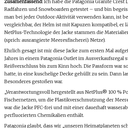
Zusamenfassend:
Ich habe die Patagonia Granite Cres
Radfahren und Snowboarden getestet – und bin begeister
man bei jeder Outdoor-Aktivität verwenden kann, ist be
vergleichbar, der Helm ist mit Kapuzen kompatibel, er 
NetPlus-Technologie der Jacke stammen die Materialie
(sprich: ausrangierte Meeresfischerei). Netze).
Ehrlich gesagt ist mir diese Jacke zum ersten Mal aufge
Jahres in einem Patagonia Outlet im Ausverkaufsregal 
Reißverschluss bis zum Kinn hoch. Die Passform war so
hatte, in eine kuschelige Decke gehüllt zu sein. Dann las
Besonderes gestoßen war.
„Verantwortungsvoll hergestellt aus NetPlus® 100 % P
Fischernetzen, um die Plastikverschmutzung der Meere 
war die Jacke PFC-frei und mit einer dauerhaft wasser
perfluorierten Chemikalien enthält.
Patagonia glaubt, dass wir „unseren Heimatplaneten s