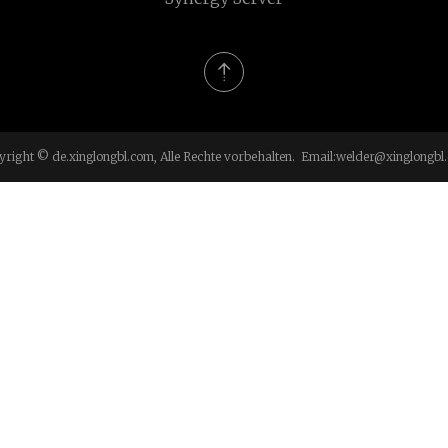
yright © de.xinglongbl.com, Alle Rechte vorbehalten. Email:
welder@xinglongbl