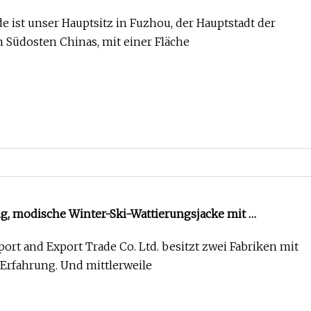
debekleidung, Ski-Wattierungsjacke mit
e ist unser Hauptsitz in Fuzhou, der Hauptstadt der
puze
m Südosten Chinas, mit einer Fläche
g, modische Winter-Ski-Wattierungsjacke mit
uze, rosa Farbe
port and Export Trade Co. Ltd. besitzt zwei Fabriken mit
27 und 13 Jahren Erfahrung. Und mittlerweile