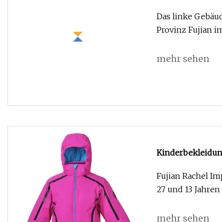
warme Herren-Mo
Das linke Gebäud
abnehmbarer Ka
Provinz Fujian i
mehr sehen
Kinderbekleidun
abnehmbarer Kap
Fujian Rachel Im
mehr sehen