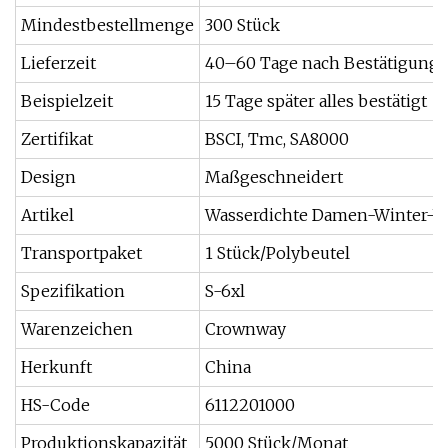
Mindestbestellmenge
300 Stück
Lieferzeit
40–60 Tage nach Bestätigung 
Beispielzeit
15 Tage später alles bestätigt
Zertifikat
BSCI, Tmc, SA8000
Design
Maßgeschneidert
Artikel
Wasserdichte Damen-Winter-Wi
Transportpaket
1 Stück/Polybeutel
Spezifikation
S-6xl
Warenzeichen
Crownway
Herkunft
China
HS-Code
6112201000
Produktionskapazität
5000 Stück/Monat